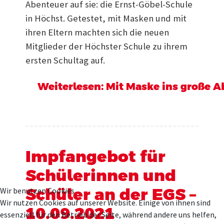
Abenteuer auf sie: die Ernst-Göbel-Schule
in Höchst. Getestet, mit Masken und mit
ihren Eltern machten sich die neuen
Mitglieder der Höchster Schule zu ihrem
ersten Schultag auf.
Weiterlesen: Mit Maske ins große 
Impfangebot für
Schülerinnen und
Schüler an der EGS –
Wir benutzen Cookies
Wir nutzen Cookies auf unserer Website. Einige von ihnen sind
10.09.2021
essenziell für den Betrieb der Seite, während andere uns helfen,