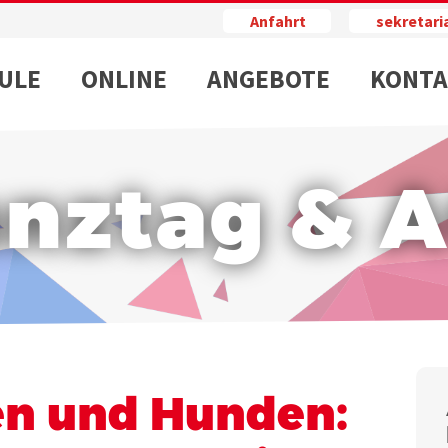
Anfahrt
sekretar
ULE
ONLINE
ANGEBOTE
KONTA
nztag & 
en und Hunden: