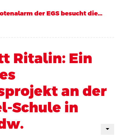
otenalarm der EGS besucht die...
t Ritalin: Ein
es
projekt an der
l-Schule in
Odw.