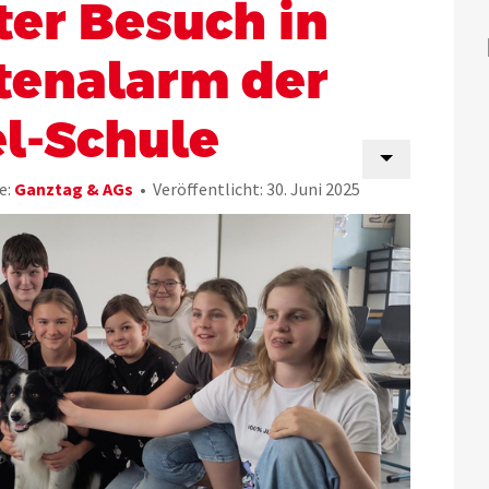
ter Besuch in
tenalarm der
l-Schule
e:
Ganztag & AGs
Veröffentlicht: 30. Juni 2025