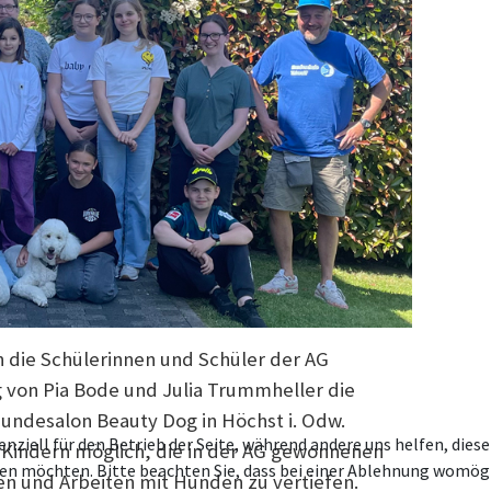
n die Schülerinnen und Schüler der AG
 von Pia Bode und Julia Trummheller die
undesalon Beauty Dog in Höchst i. Odw.
enziell für den Betrieb der Seite, während andere uns helfen, die
 Kindern möglich, die in der AG gewonnenen
ssen möchten. Bitte beachten Sie, dass bei einer Ablehnung womögl
n und Arbeiten mit Hunden zu vertiefen.