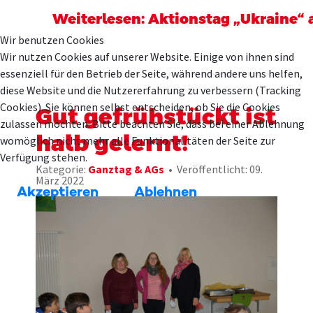
Weiterlesen: Aktionstag „Ukraine“ 
Wir benutzen Cookies
Wir nutzen Cookies auf unserer Website. Einige von ihnen sind
essenziell für den Betrieb der Seite, während andere uns helfen,
diese Website und die Nutzererfahrung zu verbessern (Tracking
Cookies). Sie können selbst entscheiden, ob Sie die Cookies
Gut gefrühstückt ist
zulassen möchten. Bitte beachten Sie, dass bei einer Ablehnung
halb gelernt!
womöglich nicht mehr alle Funktionalitäten der Seite zur
Verfügung stehen.
Kategorie:
Ganztag & AGs
Veröffentlicht: 09.
März 2022
Akzeptieren
Ablehnen