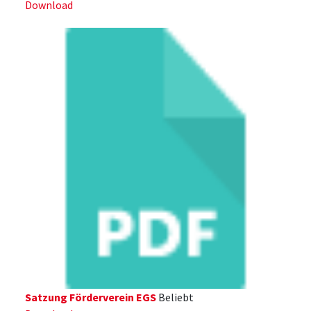
Download
Satzung Förderverein EGS
Beliebt