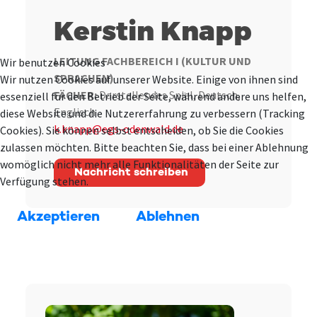
Kerstin Knapp
LEITUNG FACHBEREICH I (KULTUR UND
Wir benutzen Cookies
SPRACHEN)
Wir nutzen Cookies auf unserer Website. Einige von ihnen sind
FÄCHER:
Darstellendes Spiel, Deutsch,
essenziell für den Betrieb der Seite, während andere uns helfen,
Englisch
diese Website und die Nutzererfahrung zu verbessern (Tracking
k.knapp@egs-odenwald.de
Cookies). Sie können selbst entscheiden, ob Sie die Cookies
zulassen möchten. Bitte beachten Sie, dass bei einer Ablehnung
womöglich nicht mehr alle Funktionalitäten der Seite zur
Nachricht schreiben
Verfügung stehen.
Akzeptieren
Ablehnen