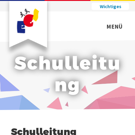
Wichtiges
MENÜ
Schulleitu
ng
Schulleitung