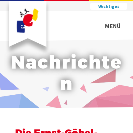
Wichtiges
MENÜ
Nachrichte
n
Die Ernst-Göbel-