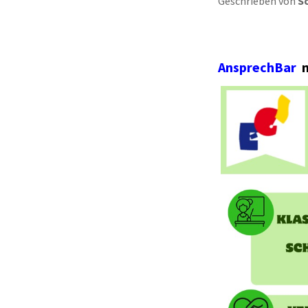
Geschrieben von
S
AnsprechBar