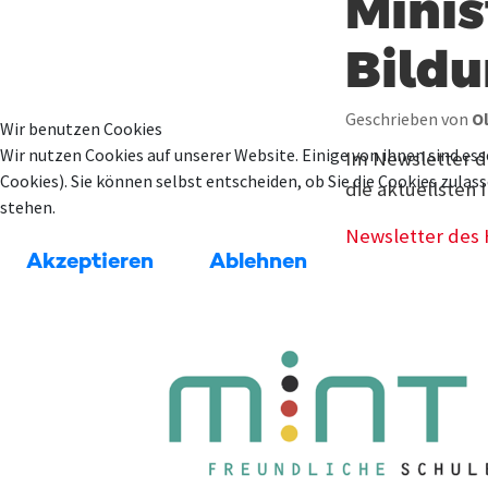
Minis
Bild
Geschrieben von
O
Wir benutzen Cookies
Wir nutzen Cookies auf unserer Website. Einige von ihnen sind ess
Im Newsletter d
Cookies). Sie können selbst entscheiden, ob Sie die Cookies zula
die aktuellsten
stehen.
Newsletter des
Akzeptieren
Ablehnen