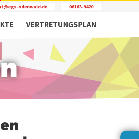
iat@egs-odenwald.de
06163-9420
KTE
VERTRETUNGSPLAN
en
hen