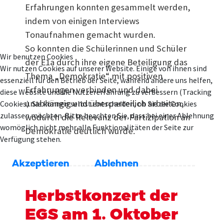
Erfahrungen konnten gesammelt werden,
indem von einigen Interviews
Tonaufnahmen gemacht wurden.
So konnten die Schülerinnen und Schüler
Wir benutzen Cookies
der E1a durch ihre eigene Beteiligung das
Wir nutzen Cookies auf unserer Website. Einige von ihnen sind
Thema „Demokratie“ mit positiven
essenziell für den Betrieb der Seite, während andere uns helfen,
Erfahrungen verbinden und dabei
diese Website und die Nutzererfahrung zu verbessern (Tracking
unabhängig und überparteilich arbeiten,
Cookies). Sie können selbst entscheiden, ob Sie die Cookies
zulassen möchten. Bitte beachten Sie, dass bei einer Ablehnung
wodurch die Relevanz der Partizipation an
womöglich nicht mehr alle Funktionalitäten der Seite zur
Demokratie deutlich wurde.
Verfügung stehen.
Akzeptieren
Ablehnen
Herbstkonzert der
EGS am 1. Oktober