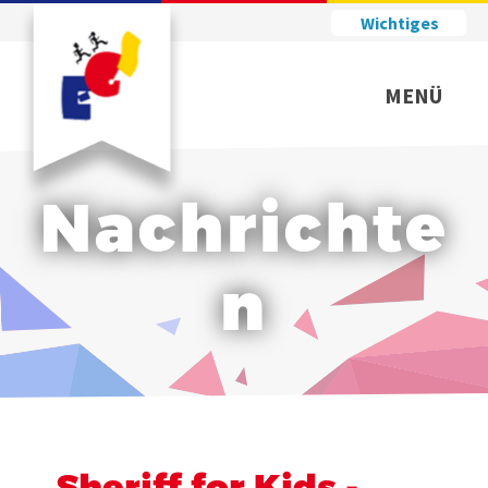
Wichtiges
MENÜ
Nachrichte
n
Sheriff for Kids -