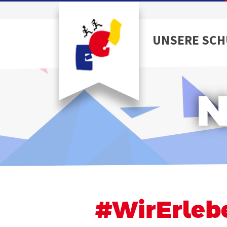
UNSERE SCH
N
#WirErleb