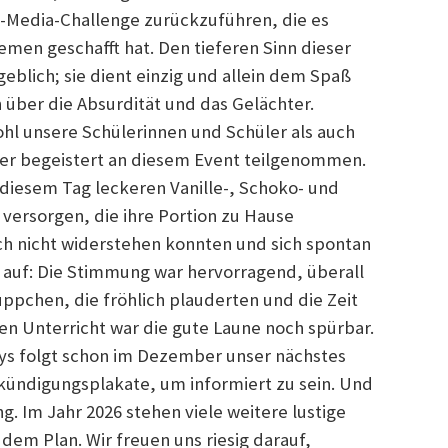
al-Media-Challenge zurückzuführen, die es
hemen geschafft hat. Den tieferen Sinn dieser
blich; sie dient einzig und allein dem Spaß
über die Absurdität und das Gelächter.
hl unsere Schülerinnen und Schüler als auch
rer begeistert an diesem Event teilgenommen.
 diesem Tag leckeren Vanille-, Schoko- und
 versorgen, die ihre Portion zu Hause
ch nicht widerstehen konnten und sich spontan
g auf: Die Stimmung war hervorragend, überall
pchen, die fröhlich plauderten und die Zeit
n Unterricht war die gute Laune noch spürbar.
ys folgt schon im Dezember unser nächstes
nkündigungsplakate, um informiert zu sein. Und
ng. Im Jahr 2026 stehen viele weitere lustige
em Plan. Wir freuen uns riesig darauf,