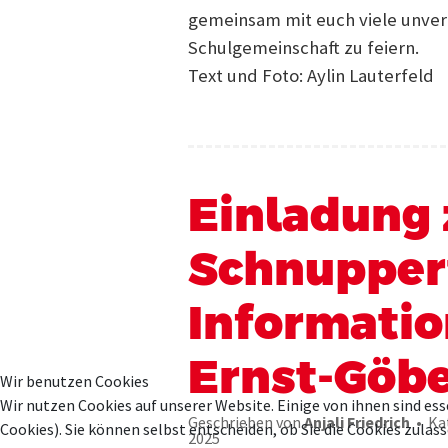
gemeinsam mit euch viele unver
Schulgemeinschaft zu feiern.
Text und Foto: Aylin Lauterfeld
Einladung
Schnupper
Informati
Ernst-Göbe
Wir benutzen Cookies
Wir nutzen Cookies auf unserer Website. Einige von ihnen sind ess
Geschrieben von
Anjali Friedrich
Ka
Cookies). Sie können selbst entscheiden, ob Sie die Cookies zula
2025