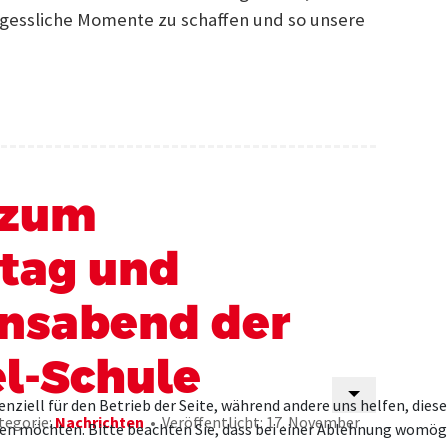
gessliche Momente zu schaffen und so unsere
 zum
tag und
onsabend der
l-Schule
enziell für den Betrieb der Seite, während andere uns helfen, die
tegorie:
Nachrichten
Veröffentlicht: 17. November
ssen möchten. Bitte beachten Sie, dass bei einer Ablehnung womögl