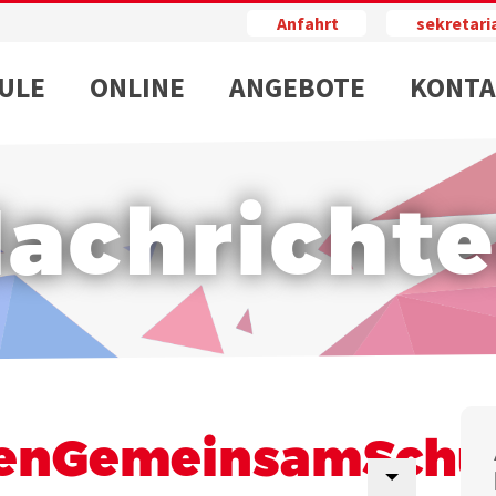
Anfahrt
sekretar
ULE
ONLINE
ANGEBOTE
KONTA
achricht
enGemeinsamSchu