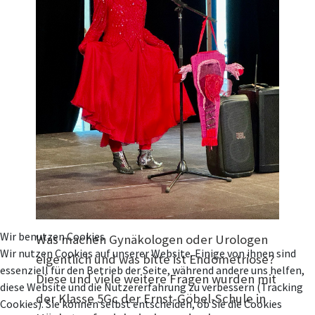
Wir benutzen Cookies
Was machen Gynäkologen oder Urologen
Wir nutzen Cookies auf unserer Website. Einige von ihnen sind
eigentlich und was bitte ist Endometriose?
essenziell für den Betrieb der Seite, während andere uns helfen,
Diese und viele weitere Fragen wurden mit
diese Website und die Nutzererfahrung zu verbessern (Tracking
der Klasse 5Gc der Ernst-Göbel-Schule in
Cookies). Sie können selbst entscheiden, ob Sie die Cookies