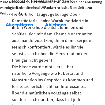
Höchst auf spielerische und sehr
zulassen möchten. Bitte beachten Sie, dass bei einer Ablehnung
unterhaltsame Weise erörtert. Die
womöglich nicht mehr alle Funktionalitäten der Seite zur
Verfügung stehen.
freiberuflich tätige, gebürtige Ober-
Ramstädterin Janina Warnk motivierte in
Akzeptieren
Ablehnen
ihrem Workshop die Schülerinnen und
Schüler, sich mit dem Thema Menstruation
auseinanderzusetzen, denn damit sei jeder
Mensch konfrontiert, würde es ihn/sie
selbst ja auch ohne die Menstruation der
Frau gar nicht geben!
Die Klasse wurde motiviert, über
natürliche Vorgänge wie Pubertät und
Menstruation ins Gespräch zu kommen und
lernte sicherlich nicht nur Interessantes
über die natürlichen Vorgänge selbst,
sondern auch darüber, dass fast jeder