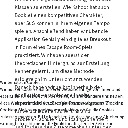
Klassen zu erstellen. Wie Kahoot hat auch
Booklet einen kompetitiven Charakter,
aber SuS können in ihrem eigenen Tempo
spielen. Anschließend haben wir über die
Applikation Genially ein digitales Breakout
in Form eines Escape Room-Spiels
praktiziert. Wir haben zuerst den
theoretischen Hintergrund zur Erstellung
kennengelernt, um diese Methode
erfolgreich im Unterricht anzuwenden.
Wir benutzen Cookies
Danach haben wir selbst innerhalb der
Wir nutzen Cookies auf unserer Website. Einige von ihnen sind
Applikation verschiedene Inhalte
essenziell für den Betrieb der Seite, während andere uns helfen,
experimentiert. Escape Rooms eignen sich
diese Website und die Nutzererfahrung zu verbessern (Tracking
Cookies). Sie können selbst entscheiden, ob Sie die Cookies
für verschiedene Fächer und sind
zulassen möchten. Bitte beachten Sie, dass bei einer Ablehnung
problem-, schüler- und lösungsorientiert
womöglich nicht mehr alle Funktionalitäten der Seite zur
und fördern den Zusammenhalt unter den