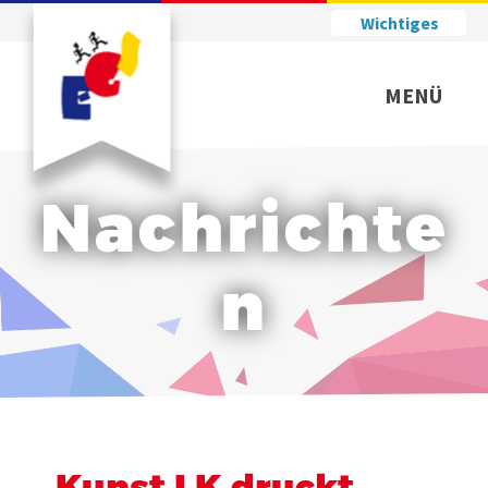
Wichtiges
MENÜ
Nachrichte
n
Kunst LK druckt