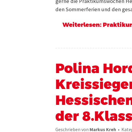
gerne die Praktikumswochen Hes
den Sommerferien und den gesa
Weiterlesen: Prakti
Polina Hord
Kreissiege
Hessische
der 8.Klas
Geschrieben von
Markus Kreh
Kate