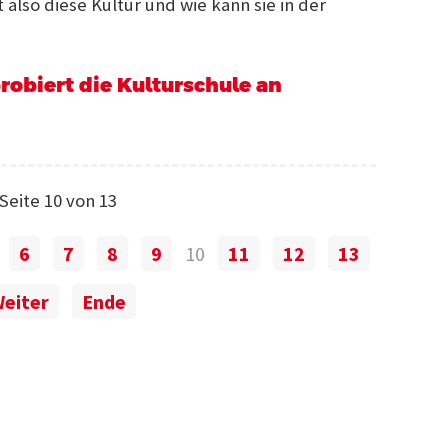
 also diese Kultur und wie kann sie in der
robiert die Kulturschule an
Seite 10 von 13
6
7
8
9
10
11
12
13
eiter
Ende