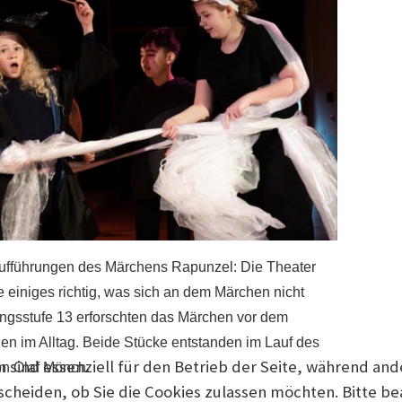
ufführungen des Märchens Rapunzel: Die Theater
te einiges richtig, was sich an dem Märchen nicht
angsstufe 13 erforschten das Märchen vor dem
n im Alltag. Beide Stücke entstanden im Lauf des
n sind essenziell für den Betrieb der Seite, während an
on Olaf Mönch.
tscheiden, ob Sie die Cookies zulassen möchten. Bitte b