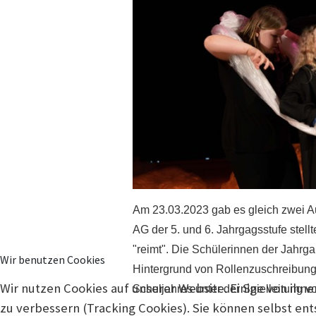
Am 23.03.2023 gab es gleich zwei A
AG der 5. und 6. Jahrgagsstufe stell
"reimt". Die Schülerinnen der Jahrg
Wir benutzen Cookies
Hintergrund von Rollenzuschreibunge
Wir nutzen Cookies auf unserer Website. Einige von ihne
Schuljahres unter der Spielleitung v
zu verbessern (Tracking Cookies). Sie können selbst en