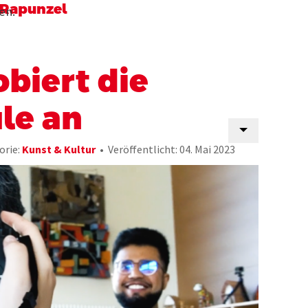
 Rapunzel
en.
obiert die
le an
orie:
Kunst & Kultur
Veröffentlicht: 04. Mai 2023