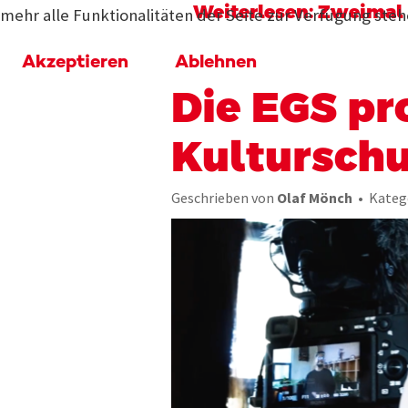
Weiterlesen: Zweimal
mehr alle Funktionalitäten der Seite zur Verfügung steh
Akzeptieren
Ablehnen
Die EGS pr
Kulturschu
Geschrieben von
Olaf Mönch
Kateg