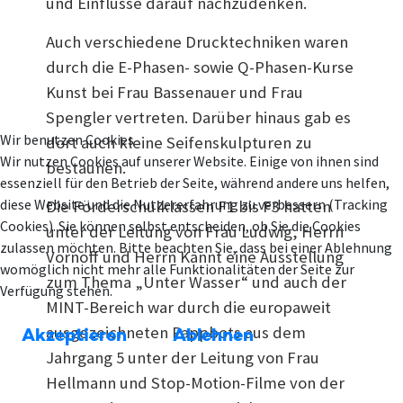
und Einflüsse darauf nachzudenken.
Auch verschiedene Drucktechniken waren
durch die E-Phasen- sowie Q-Phasen-Kurse
Kunst bei Frau Bassenauer und Frau
Spengler vertreten. Darüber hinaus gab es
Wir benutzen Cookies
dort auch kleine Seifenskulpturen zu
Wir nutzen Cookies auf unserer Website. Einige von ihnen sind
bestaunen.
essenziell für den Betrieb der Seite, während andere uns helfen,
diese Website und die Nutzererfahrung zu verbessern (Tracking
Die Förderschulklassen F1 bis F3 hatten
Cookies). Sie können selbst entscheiden, ob Sie die Cookies
unter der Leitung von Frau Ludwig, Herrn
zulassen möchten. Bitte beachten Sie, dass bei einer Ablehnung
Vornoff und Herrn Kannt eine Ausstellung
womöglich nicht mehr alle Funktionalitäten der Seite zur
zum Thema „Unter Wasser“ und auch der
Verfügung stehen.
MINT-Bereich war durch die europaweit
ausgezeichneten Pappbots aus dem
Akzeptieren
Ablehnen
Jahrgang 5 unter der Leitung von Frau
Hellmann und Stop-Motion-Filme von der