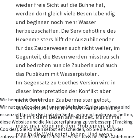
wieder freie Sicht auf die Bühne hat,
werden dort gleich viele Besen lebendig
und beginnen noch mehr Wasser
herbeizuschaffen. Die Servicehotline des
Hexenmeisters hilft der Auszubildenden
für das Zauberwesen auch nicht weiter, im
Gegenteil, die Besen werden misstrauisch
und bedrohen nun die Zauberin und auch
das Publikum mit Wasserpistolen.
Im Gegensatz zu Goethes Version wird in
dieser Interpretation der Konflikt aber
nicht durch den Zaubermeister gelöst,
Wir benutzen Cookies
Wir nutzen Cookies auf unserer Website. Einige von ihnen sind
sondern dadurch, dass der Zauberlehrling
essenziell für den Betrieb der Seite, während andere uns helfen,
sich mit dem Besen anfreundet. Manchmal
diese Website und die Nutzererfahrung zu verbessern (Tracking
muss man eben mit den Problemen, die
Cookies). Sie können selbst entscheiden, ob Sie die Cookies
man in die Welt setzt, leben. Und wenn
zulassen möchten. Bitte beachten Sie, dass bei einer Ablehnung