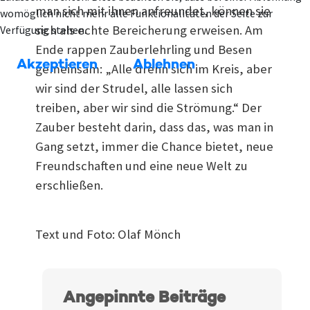
man sich mit ihnen anfreundet, können sie
womöglich nicht mehr alle Funktionalitäten der Seite zur
sich als echte Bereicherung erweisen. Am
Verfügung stehen.
Ende rappen Zauberlehrling und Besen
Akzeptieren
Ablehnen
gemeinsam: „Alle drehn sich im Kreis, aber
wir sind der Strudel, alle lassen sich
treiben, aber wir sind die Strömung.“ Der
Zauber besteht darin, dass das, was man in
Gang setzt, immer die Chance bietet, neue
Freundschaften und eine neue Welt zu
erschließen.
Text und Foto: Olaf Mönch
Angepinnte Beiträge