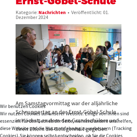
Ernst-Göbel-Schule
Kategorie:
Nachrichten
Veröffentlicht: 01.
Dezember 2024
Am Samstagvormittag war der alljährliche
Wir benutzen Cookies
Schnuppertag an der Ernst-Göbel-Schule
Wir nutzen Cookies auf unserer Website. Einige von ihnen sind
in Höchst, an dem den Grundschülern und
essenziell für den Betrieb der Seite, während andere uns helfen,
diese Website und die Nutzererfahrung zu verbessern (Tracking
ihren Eltern die Gelegenheit gegeben
Cookies). Sie können selbst entscheiden, ob Sie die Cookies