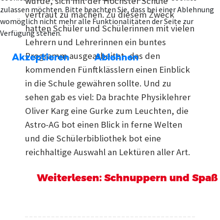
wurde, sich mit der Höchster Schule
zulassen möchten. Bitte beachten Sie, dass bei einer Ablehnung
vertraut zu machen. Zu diesem Zweck
womöglich nicht mehr alle Funktionalitäten der Seite zur
hatten Schüler und Schülerinnen mit vielen
Verfügung stehen.
Lehrern und Lehrerinnen ein buntes
Programm ausgearbeitet, das den
Akzeptieren
Ablehnen
kommenden Fünftklässlern einen Einblick
in die Schule gewähren sollte. Und zu
sehen gab es viel: Da brachte Physiklehrer
Oliver Karg eine Gurke zum Leuchten, die
Astro-AG bot einen Blick in ferne Welten
und die Schülerbibliothek bot eine
reichhaltige Auswahl an Lektüren aller Art.
Weiterlesen: Schnuppern und Spaß h