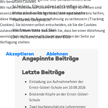
Wir benutzen Cookies
Schülern, Eltern oder Lehrkräften in der
Wir nutzen Cookies auf unserer Website. Einige von ihnen sind
Mensa bei selbstgemachter spanischer
essenziell für den Betrieb der Seite, während andere uns helfen,
diese Website und die Nutzererfahrung zu verbessern (Tracking
Paella ins Gespräch!
Cookies). Sie können selbst entscheiden, ob Sie die Cookies
Wir freuen uns auf Sie!
zulassen möchten. Bitte beachten Sie, dass bei einer Ablehnung
womöglich nicht mehr alle Funktionalitäten der Seite zur
Der Kulturschulbeirat der EGS
Verfügung stehen.
Akzeptieren
Ablehnen
Angepinnte Beiträge
Letzte Beiträge
Einladung zur Aufnahmefeier der
Ernst-Göbel-Schule am 10.08.2026
Brütende Köpfe an der Ernst-Göbel-
Schule
Zwei hochgeschätzte Lehrerinnen