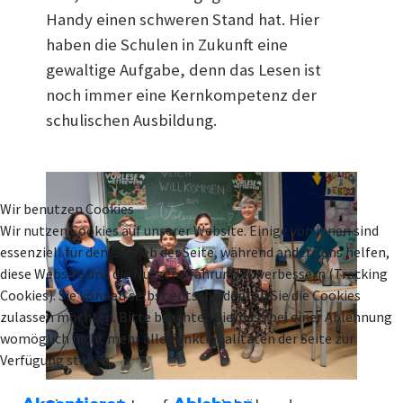
Handy einen schweren Stand hat. Hier
haben die Schulen in Zukunft eine
gewaltige Aufgabe, denn das Lesen ist
noch immer eine Kernkompetenz der
schulischen Ausbildung.
Wir benutzen Cookies
Wir nutzen Cookies auf unserer Website. Einige von ihnen sind
essenziell für den Betrieb der Seite, während andere uns helfen,
diese Website und die Nutzererfahrung zu verbessern (Tracking
Cookies). Sie können selbst entscheiden, ob Sie die Cookies
zulassen möchten. Bitte beachten Sie, dass bei einer Ablehnung
womöglich nicht mehr alle Funktionalitäten der Seite zur
Verfügung stehen.