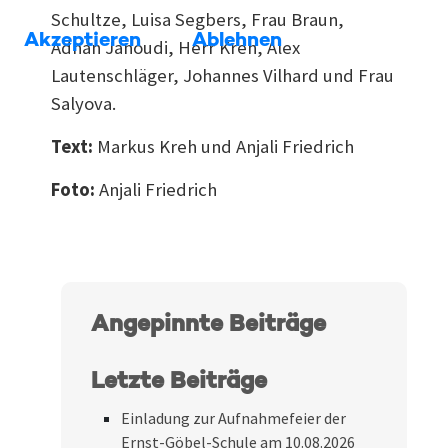
Schultze, Luisa Segbers, Frau Braun,
Akzeptieren
Ablehnen
Adnan Janoudi, Herr Kreh, Alex
Lautenschläger, Johannes Vilhard und Frau
Salyova.
Text:
Markus Kreh und Anjali Friedrich
Foto:
Anjali Friedrich
Angepinnte Beiträge
Letzte Beiträge
Einladung zur Aufnahmefeier der
Ernst-Göbel-Schule am 10.08.2026