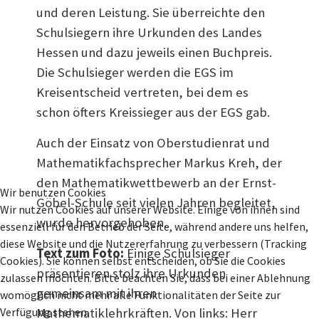
und deren Leistung. Sie überreichte den
Schulsiegern ihre Urkunden des Landes
Hessen und dazu jeweils einen Buchpreis.
Die Schulsieger werden die EGS im
Kreisentscheid vertreten, bei dem es
schon öfters Kreissieger aus der EGS gab.
Auch der Einsatz von Oberstudienrat und
Mathematikfachsprecher Markus Kreh, der
den Mathematikwettbewerb an der Ernst-
Wir benutzen Cookies
Göbel-Schule seit vielen Jahren begleitet,
Wir nutzen Cookies auf unserer Website. Einige von ihnen sind
wurde hervorgehoben.
essenziell für den Betrieb der Seite, während andere uns helfen,
diese Website und die Nutzererfahrung zu verbessern (Tracking
Text zum Foto:
Einige Schulsieger
Cookies). Sie können selbst entscheiden, ob Sie die Cookies
präsentieren stolz ihre Urkunden
zulassen möchten. Bitte beachten Sie, dass bei einer Ablehnung
gemeinsam mit ihren
womöglich nicht mehr alle Funktionalitäten der Seite zur
Verfügung stehen.
Mathematiklehrkräften. Von links: Herr