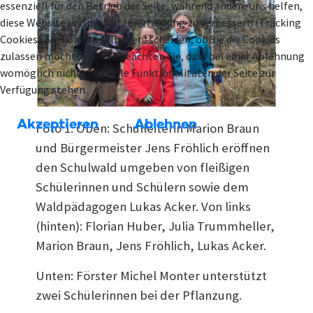
essenziell für den Betrieb der Seite, während andere uns helfen,
diese Website und die Nutzererfahrung zu verbessern (Tracking
Cookies). Sie können selbst entscheiden, ob Sie die Cookies
zulassen möchten. Bitte beachten Sie, dass bei einer Ablehnung
womöglich nicht mehr alle Funktionalitäten der Seite zur
Verfügung stehen.
Akzeptieren
Ablehnen
Foto 1: Oben: Schulleiterin Marion Braun
und Bürgermeister Jens Fröhlich eröffnen
den Schulwald umgeben von fleißigen
Schülerinnen und Schülern sowie dem
Waldpädagogen Lukas Acker. Von links
(hinten): Florian Huber, Julia Trummheller,
Marion Braun, Jens Fröhlich, Lukas Acker.
Unten: Förster Michel Monter unterstützt
zwei Schülerinnen bei der Pflanzung.