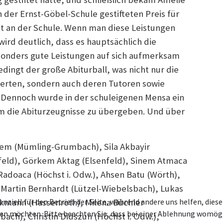
 der Ernst-Göbel-Schule gestifteten Preis für
 an der Schule. Wenn man diese Leistungen
ird deutlich, dass es hauptsächlich die
sonders gute Leistungen auf sich aufmerksam
dingt der große Abiturball, was nicht nur die
erten, sondern auch deren Tutoren sowie
 Dennoch wurde in der schuleigenen Mensa ein
 die Abiturzeugnisse zu übergeben. Und über
dem (Mümling-Grumbach), Sila Akbayir
feld), Görkem Aktag (Elsenfeld), Sinem Atmaca
adoaca (Höchst i. Odw.), Ahsen Batu (Wörth),
Martin Bernhardt (Lützel-Wiebelsbach), Lukas
enziell für den Betrieb der Seite, während andere uns helfen, die
nkmann (Hassenroth), Milena Büchler
ssen möchten. Bitte beachten Sie, dass bei einer Ablehnung womögl
bach), Christin Didszun (Höchst i. Odw.),