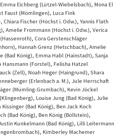
), Emma Eichberg (Lützel-Wiebelsbach), Mona El
kt Faust (Mömlingen), Luca Fink
, Chiara Fischer (Höchst i. Odw.), Yannis Flath
ig), Amelie Frommann (Höchst i. Odw.), Verica
r (Hassenroth), Cora Gerstenschläger
imhorn), Hannah Grenz (Hetschbach), Amelie
e (Bad König), Emma Habl (Hainstadt), Sanja
 Hansmann (Forstel), Felisha Hatzel
uck (Zell), Noah Heger (Haingrund), Shara
nneberger (Erlenbach a. M.), Jule Herrschaft
Jäger (Mümling-Grumbach), Kevin Jöckel
 (Klingenberg), Louise Jung (Bad König), Julie
 Kissinger (Bad König), Ben Jack Koch
 (Bad König), Ben König (Böllstein),
ustin Kunkelmann (Bad König), Lilli Leitermann
(Langenbrombach), Kimberley Machemer