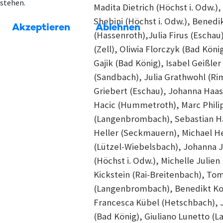
stehen.
Madita Dietrich (Höchst i. Odw.
Shebini (Höchst i. Odw.), Benedi
Akzeptieren
Ablehnen
(Hassenroth),Julia Firus (Eschau)
(Zell), Oliwia Florczyk (Bad Kön
Gajik (Bad König), Isabel Geißle
(Sandbach), Julia Grathwohl (R
Griebert (Eschau), Johanna Haas
Hacic (Hummetroth), Marc Philip
(Langenbrombach), Sebastian Ha
Heller (Seckmauern), Michael He
(Lützel-Wiebelsbach), Johanna 
(Höchst i. Odw.), Michelle Julien
Kickstein (Rai-Breitenbach), Tom
(Langenbrombach), Benedikt Koch
Francesca Kübel (Hetschbach), J
(Bad König), Giuliano Lunetto 