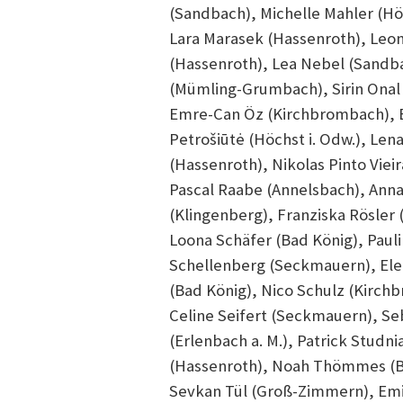
(Sandbach), Michelle Mahler (Höc
Lara Marasek (Hassenroth), Leo
(Hassenroth), Lea Nebel (Sandba
(Mümling-Grumbach), Sirin Onal 
Emre-Can Öz (Kirchbrombach), Be
Petrošiūtė (Höchst i. Odw.), Len
(Hassenroth), Nikolas Pinto Vieir
Pascal Raabe (Annelsbach), Anna
(Klingenberg), Franziska Rösler
Loona Schäfer (Bad König), Pauli
Schellenberg (Seckmauern), Elen
(Bad König), Nico Schulz (Kirc
Celine Seifert (Seckmauern), Se
(Erlenbach a. M.), Patrick Studn
(Hassenroth), Noah Thömmes (B
Sevkan Tül (Groß-Zimmern), Emil 