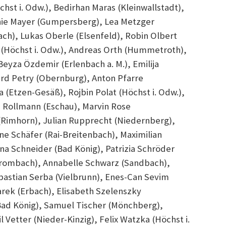
hst i. Odw.), Bedirhan Maras (Kleinwallstadt),
nie Mayer (Gumpersberg), Lea Metzger
ch), Lukas Oberle (Elsenfeld), Robin Olbert
(Höchst i. Odw.), Andreas Orth (Hummetroth),
yza Özdemir (Erlenbach a. M.), Emilija
ard Petry (Obernburg), Anton Pfarre
a (Etzen-Gesäß), Rojbin Polat (Höchst i. Odw.),
 Rollmann (Eschau), Marvin Rose
 (Rimhorn), Julian Rupprecht (Niedernberg),
ne Schäfer (Rai-Breitenbach), Maximilian
a Schneider (Bad König), Patrizia Schröder
hbrombach), Annabelle Schwarz (Sandbach),
bastian Serba (Vielbrunn), Enes-Can Sevim
iarek (Erbach), Elisabeth Szelenszky
ad König), Samuel Tischer (Mönchberg),
Vetter (Nieder-Kinzig), Felix Watzka (Höchst i.