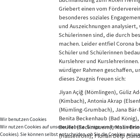
Griebert einen vom Förderverein
besonderes soziales Engagement
und Auszeichnungen analysiert, w
Schülerinnen sind, die durch be
machen. Leider entfiel Corona be
Schüler und Schülerinnen bedau
Kurslehrer und Kurslehrerinnen.
würdiger Rahmen geschaffen, um
dieses Zeugnis freuen sich:
Jiyan Açiğ (Mömlingen), Güliz A
(Kimbach), Antonia Akrap (Elsen
(Mümling-Grumbach), Jana Bär-R
Benita Beckenhaub (Bad König), 
Wir benutzen Cookies
Wir nutzen Cookies auf unserer Website. Einige von ihnen sind ess
Beutel (Seckmauern), Malin Bri
Cookies). Sie können selbst entscheiden, ob Sie die Cookies zula
(Hassenroth), Florian Delp (Sand