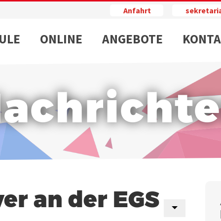
Anfahrt
sekretar
ULE
ONLINE
ANGEBOTE
KONTA
achricht
er an der EGS