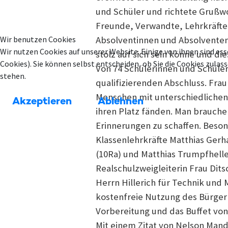
und Schüler und richtete Grußwo
Freunde, Verwandte, Lehrkräfte 
Absolventinnen und Absolventen
Wir benutzen Cookies
Wir nutzen Cookies auf unserer Website. Einige von ihnen sind ess
stolz auf sich sein könne und di
Cookies). Sie können selbst entscheiden, ob Sie die Cookies zula
Von 74 Schülerinnen und Schülern
stehen.
qualifizierenden Abschluss. Frau
Menschen mit unterschiedlichen 
Akzeptieren
Ablehnen
ihren Platz fänden. Man brauch
Erinnerungen zu schaffen. Beson
Klassenlehrkräfte Matthias Gerh
(10Ra) und Matthias Trumpfhelle
Realschulzweigleiterin Frau Dits
Herrn Hillerich für Technik und
kostenfreie Nutzung des Bürger
Vorbereitung und das Buffet vo
Mit einem Zitat von Nelson Mande