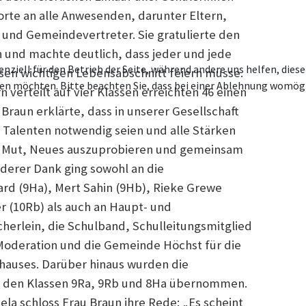
rte an alle Anwesenden, darunter Eltern,
und Gemeindevertreter. Sie gratulierte den
 und machte deutlich, dass jeder und jede
enziell für den Betrieb der Seite, während andere uns helfen, die
esen wichtigen Lebensabschnitt feiern müsse.
ssen möchten. Bitte beachten Sie, dass bei einer Ablehnung womögl
 verteilt auf vier Klassen erreichten 46 einen
 Braun erklärte, dass in unserer Gesellschaft
Talenten notwendig seien und alle Stärken
e Mut, Neues auszuprobieren und gemeinsam
derer Dank ging sowohl an die
ard (9Ha), Mert Sahin (9Hb), Rieke Grewe
r (10Rb) als auch an Haupt- und
cherlein, die Schulband, Schulleitungsmitglied
 Moderation und die Gemeinde Höchst für die
hauses. Darüber hinaus wurden die
n den Klassen 9Ra, 9Rb und 8Ha übernommen.
la schloss Frau Braun ihre Rede: „Es scheint