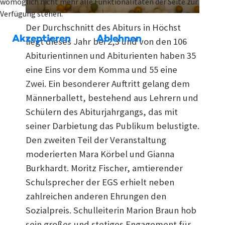
womöglich nicht mehr alle Funktionalitäten der Seite zur
Verfügung stehen.
Der Durchschnitt des Abiturs in Höchst
Akzeptieren
Ablehnen
liegt dieses Jahr bei 2,3 und von den 106
Abiturientinnen und Abiturienten haben 35
eine Eins vor dem Komma und 55 eine
Zwei. Ein besonderer Auftritt gelang dem
Männerballett, bestehend aus Lehrern und
Schülern des Abiturjahrgangs, das mit
seiner Darbietung das Publikum belustigte.
Den zweiten Teil der Veranstaltung
moderierten Mara Körbel und Gianna
Burkhardt. Moritz Fischer, amtierender
Schulsprecher der EGS erhielt neben
zahlreichen anderen Ehrungen den
Sozialpreis. Schulleiterin Marion Braun hob
sein großes und stetiges Engagement für