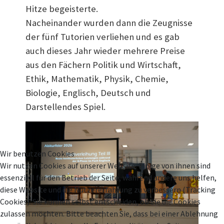
Hitze begeisterte.
Nacheinander wurden dann die Zeugnisse
der fünf Tutorien verliehen und es gab
auch dieses Jahr wieder mehrere Preise
aus den Fächern Politik und Wirtschaft,
Ethik, Mathematik, Physik, Chemie,
Biologie, Englisch, Deutsch und
Darstellendes Spiel.
Wir benutzen Cookies
Wir nutzen Cookies auf unserer Website. Einige von ihnen sind
essenziell für den Betrieb der Seite, während andere uns helfen,
diese Website und die Nutzererfahrung zu verbessern (Tracking
Cookies). Sie können selbst entscheiden, ob Sie die Cookies
zulassen möchten. Bitte beachten Sie, dass bei einer Ablehnung