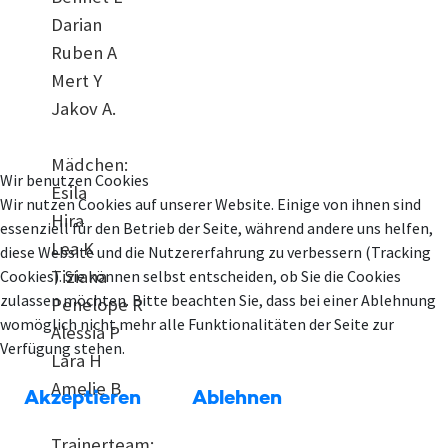
Darian
Ruben A
Mert Y
Jakov A.
Mädchen:
Wir benutzen Cookies
Esila
Wir nutzen Cookies auf unserer Website. Einige von ihnen sind
Hira
essenziell für den Betrieb der Seite, während andere uns helfen,
Lea K
diese Website und die Nutzererfahrung zu verbessern (Tracking
Tiziana
Cookies). Sie können selbst entscheiden, ob Sie die Cookies
zulassen möchten. Bitte beachten Sie, dass bei einer Ablehnung
Penelope R
womöglich nicht mehr alle Funktionalitäten der Seite zur
Alessia P
Verfügung stehen.
Lara H
Amelie B
Akzeptieren
Ablehnen
Trainerteam: