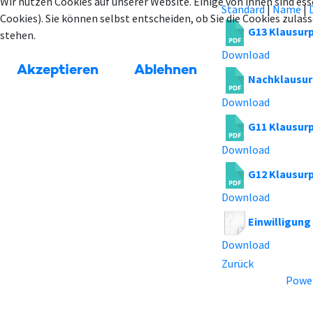
Wir nutzen Cookies auf unserer Website. Einige von ihnen sind ess
Standard
|
Name
|
Cookies). Sie können selbst entscheiden, ob Sie die Cookies zula
G13 Klausurpl
stehen.
Download
Akzeptieren
Ablehnen
Nachklausurp
Download
G11 Klausur
Download
G12 Klausur
Download
Einwilligung
Download
Zurück
Power