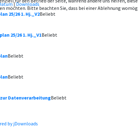
enziell für den Betrieb der Seite, während andere uns helfen, die
Datum
|
Downloads
ssen möchten. Bitte beachten Sie, dass bei einer Ablehnung womögl
an 25/26 1. Hj._V2
Beliebt
lan 25/26 1. Hj._V1
Beliebt
plan
Beliebt
plan
Beliebt
 zur Datenverarbeitung
Beliebt
ed by jDownloads