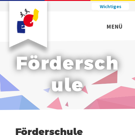
Wichtiges
MENÜ
Fördersch
ule
Förderschule