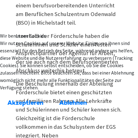
einem berufsvorbereitenden Unterricht
am Beruflichen Schulzentrum Odenwald
(BSO) in Michelstadt teil.
Innerhalb der Förderschule haben die
Wir benutzen Cookies
Wir nutzen Cookies auf unserer Website. Einige von ihnen sind
Schülerinnen und Schüler einen festen
essenziell für den Betrieb der Seite, während andere uns helfen,
Ansprechpartner der Agentur für Arbeit,
diese Website und die Nutzererfahrung zu verbessern (Tracking
der sie auch nach dem Berufsorientierten
Cookies). Sie können selbst entscheiden, ob Sie die Cookies
Abschluss weiterhin betreut.
zulassen möchten. Bitte beachten Sie, dass bei einer Ablehnung
womöglich nicht mehr alle Funktionalitäten der Seite zur
Die Beschulung innerhalb der Abteilung
Verfügung stehen.
Förderschule bietet einen geschützten
und familiären Rahmen. Alle Lehrkräfte
Akzeptieren
Ablehnen
und Schülerinnen und Schüler kennen sich.
Gleichzeitig ist die Förderschule
vollkommen in das Schulsystem der EGS
integriert. Neben