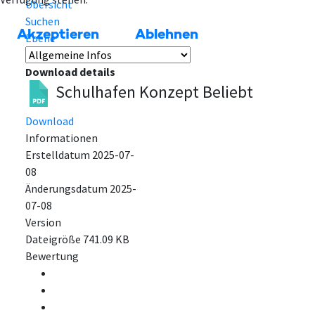
Übersicht
Suchen
Akzeptieren
Ablehnen
Ebene
Download details
Schulhafen Konzept
Beliebt
Download
Informationen
Erstelldatum
2025-07-
08
Änderungsdatum
2025-
07-08
Version
Dateigröße
741.09 KB
Bewertung