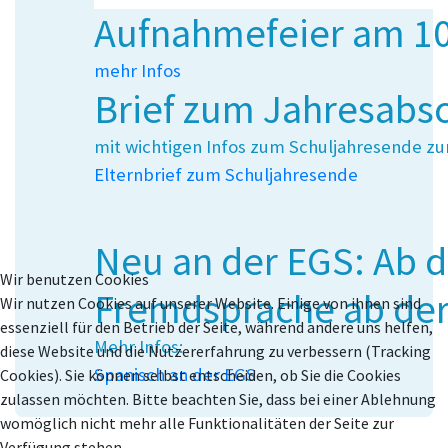
Aufnahmefeier am 10
mehr Infos
Brief zum Jahresabs
mit wichtigen Infos zum Schuljahresende zum
Elternbrief zum Schuljahresende
Neu an der EGS: Ab d
Wir benutzen Cookies
Fremdsprache ab der
Wir nutzen Cookies auf unserer Website. Einige von ihnen sind
essenziell für den Betrieb der Seite, während andere uns helfen,
Mehr Infos:
diese Website und die Nutzererfahrung zu verbessern (Tracking
Spanisch an der EGS
Cookies). Sie können selbst entscheiden, ob Sie die Cookies
zulassen möchten. Bitte beachten Sie, dass bei einer Ablehnung
womöglich nicht mehr alle Funktionalitäten der Seite zur
Verfügung stehen.