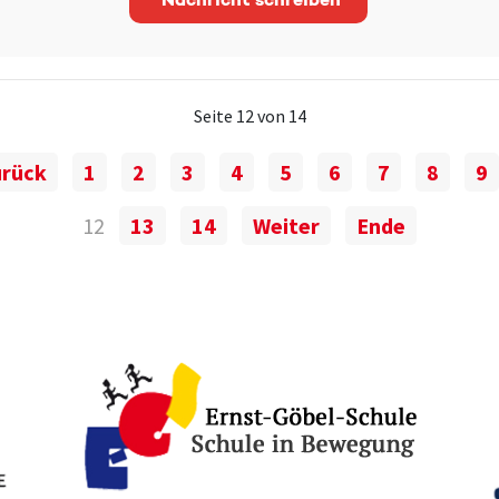
Nachricht schreiben
Seite 12 von 14
urück
1
2
3
4
5
6
7
8
9
12
13
14
Weiter
Ende