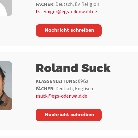
FÄCHER:
Deutsch, Ev. Religion
f.steiniger@egs-odenwald.de
Nachricht schreiben
Roland Suck
KLASSENLEITUNG:
09Ga
FÄCHER:
Deutsch, Englisch
r.suck@egs-odenwald.de
Nachricht schreiben