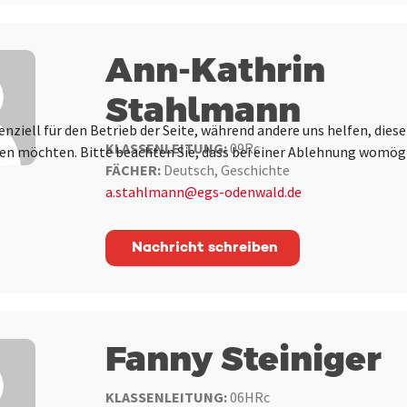
Ann-Kathrin
Stahlmann
enziell für den Betrieb der Seite, während andere uns helfen, die
KLASSENLEITUNG:
09Rc
ssen möchten. Bitte beachten Sie, dass bei einer Ablehnung womögl
FÄCHER:
Deutsch, Geschichte
a.stahlmann@egs-odenwald.de
Nachricht schreiben
Fanny Steiniger
KLASSENLEITUNG:
06HRc