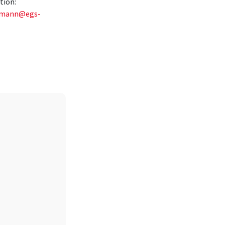
tion:
rmann@egs-