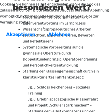
Cookies). Sie können selbst entscheiden, ob Sie die Cookies
besonderen Wert?
zulassen möchten. Bitte beachten Sie, dass bei einer Ablehnung
womöglich nicht mehr alle Funktionalitäten der Seite zur
Förderung von Selbstorganisation und
Verfügung stehen.
Eigenverantwortung im Lernprozess
Wissenschaftspropädeutisches Arbeiten
Akzeptieren
Ablehnen
(Beobachten, Experimentieren, Bewerten
und Reflektieren)
Systematische Vorbereitung auf die
gymnasiale Oberstufe durch
Doppelstundenprinzip, Operatorentraining
und Persönlichkeitsentwicklung
Stärkung der Klassengemeinschaft durch ein
klar strukturiertes Fahrtenkonzept:
Jg. 5: Schloss Reichenberg – soziales
Training
Jg. 6: Erlebnispädagogische Klassenfahrt
und Projekt „Schüler stark machen“ –
Stärkung der Selbstkompetenz und der