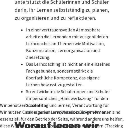
unterstützt die Schülerinnen und Schüler
darin, ihr Lernen selbstständig zu planen,
zu organisieren und zu reflektieren.
In einer vertrauensvollen Atmosphäre
arbeiten die Lernenden mit ausgebildeten
Lerncoaches an Themen wie Motivation,
Konzentration, Lernorganisation und
Zielsetzung.
Das Lerncoaching ist nicht an ein einzelnes
Fach gebunden, sondern stärkt die
überfachliche Kompetenz, das eigene
Lernen bewusst zu gestalten.
So entwickeln die Schülerinnen und Schüler
ihr persönliches „Handwerkszeug“ für den
Wir benutzen Cookies
Schulalltag und lernen, Verantwortung für
Wir nutzen Cookies auf unserer Website. Einige von ihnen sind
den eigenen Lernprozess zu übernehmen.
essenziell für den Betrieb der Seite, während andere uns helfen,
Worauf legen wir
diese Website und die Nutzererfahrung zu verbessern (Tracking