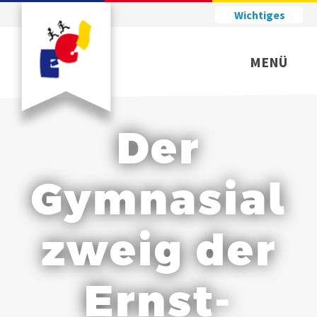
Wichtiges
MENÜ
Der
Gymnasial
zweig der
Ernst-