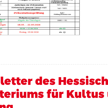
etter des Hessisc
teriums für Kultus
ung